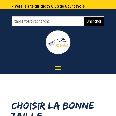
< Vers le site du Rugby Club de Courbevoie
choisir la bonne
taille…